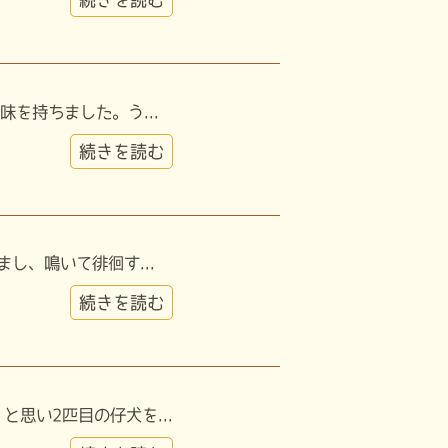
を持ちました。う...
続きを読む
し、鳴いて徘徊す...
続きを読む
思い2匹目の仔犬を...