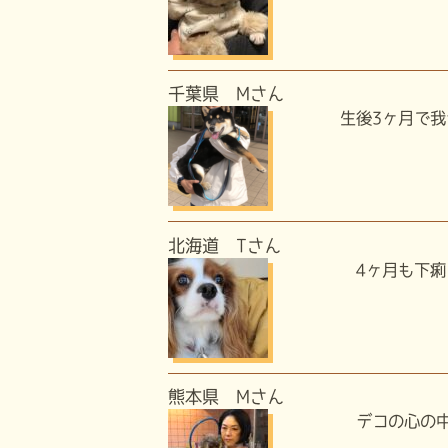
千葉県 Mさん
生後3ヶ月で我
北海道 Tさん
4ヶ月も下痢を
熊本県 Mさん
デコの心の中