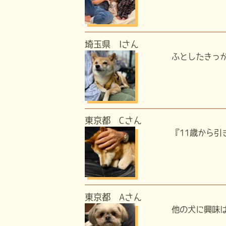
埼玉県 Iさん
ふとしたきっか
東京都 Cさん
『11歳から引
東京都 Aさん
他の犬に興味は