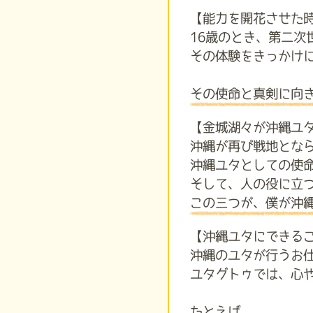
【能力を開花させた
16歳のとき、第二
その体験をきっかけ
その使命と真剣に向
【金城湖々が沖縄ユ
沖縄が再び戦地とな
沖縄ユタとしての使
そして、人の役に立
この三つが、僕が沖
【沖縄ユタにできる
沖縄のユタが行うお
ユタグトゥでは、心
たとえば