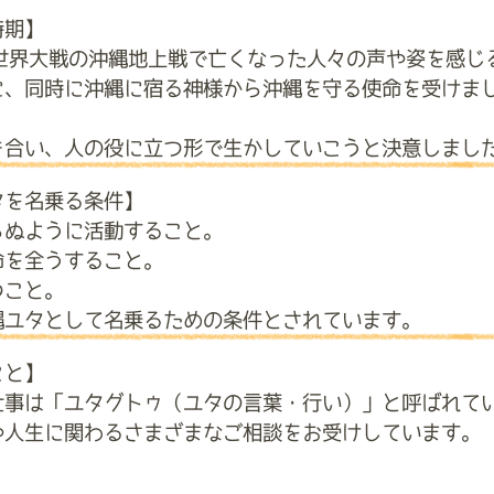
時期】
次世界大戦の沖縄地上戦で亡くなった人々の声や姿を感じ
に、同時に沖縄に宿る神様から沖縄を守る使命を受けま
き合い、人の役に立つ形で生かしていこうと決意しまし
タを名乗る条件】
らぬように活動すること。
命を全うすること。
つこと。
縄ユタとして名乗るための条件とされています。
こと】
仕事は「ユタグトゥ（ユタの言葉・行い）」と呼ばれて
や人生に関わるさまざまなご相談をお受けしています。